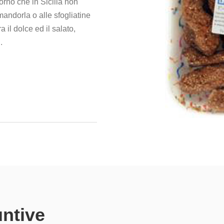
orno che in Sicilia non
andorla o alle sfogliatine
a il dolce ed il salato,
.
untive