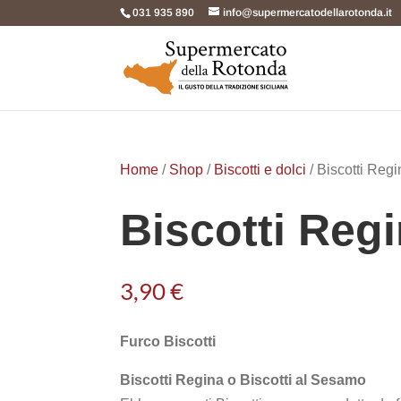
031 935 890
info@supermercatodellarotonda.it
Home
/
Shop
/
Biscotti e dolci
/ Biscotti Reg
Biscotti Reg
3,90
€
Furco Biscotti
Biscotti Regina o Biscotti al Sesamo