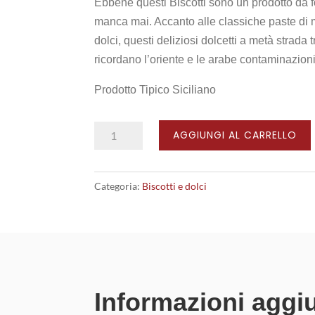
Ebbene questi Biscotti sono un prodotto da f
manca mai. Accanto alle classiche paste di m
dolci, questi deliziosi dolcetti a metà strada tr
ricordano l’oriente e le arabe contaminazioni
Prodotto Tipico Siciliano
Biscotti
AGGIUNGI AL CARRELLO
Regina
quantità
Categoria:
Biscotti e dolci
Informazioni aggi