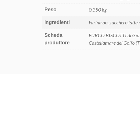
0,350 kg
Peso
Farina oo ,zucchero,latt
Ingredienti
FURCO BISCOTTI di Giov
Scheda
Castellamare del Golfo (T
produttore