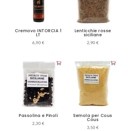
Cremovo INTORCIA 1
Lenticchie rosse
LT
siciliane
6,90
€
2,90
€
Passolina e Pinoli
Semola per Cous
Cous
2,30
€
3,50
€