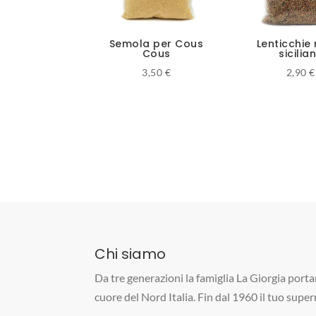
Semola per Cous
Lenticchie
Cous
sicilia
3,50
€
2,90
€
Chi siamo
Da tre generazioni la famiglia La Giorgia portan
cuore del Nord Italia. Fin dal 1960 il tuo supe