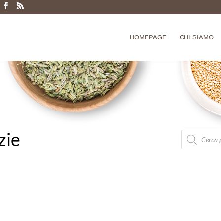
Products
search
HOMEPAGE
CHI SIAMO
zie
Products
search