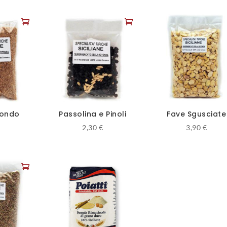
iondo
Passolina e Pinoli
Fave Sgusciate
2,30
€
3,90
€