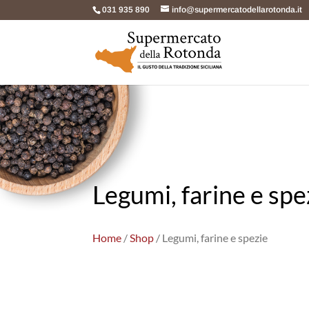
031 935 890
info@supermercatodellarotonda.it
Legumi, farine e spe
Home
/
Shop
/ Legumi, farine e spezie