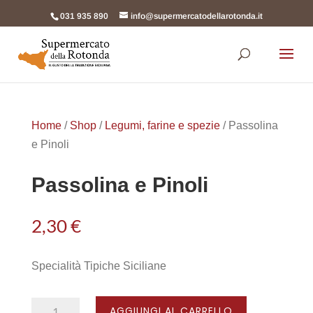
031 935 890
info@supermercatodellarotonda.it
Products
search
Home
/
Shop
/
Legumi, farine e spezie
/ Passolina
e Pinoli
Passolina e Pinoli
2,30
€
Specialità Tipiche Siciliane
Passolina
AGGIUNGI AL CARRELLO