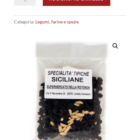
e
Pinoli
Categoria:
Legumi, farine e spezie
quantità