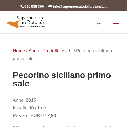
031 935 890
info@supermercatodellarotonda.it
Products
search
Home
/
Shop
/
Prodotti freschi
/ Pecorino siciliano
primo sale
Pecorino siciliano primo
sale
Anno:
2015
Imballo:
Kg 1 cc
Prezzo:
EURO 12,90