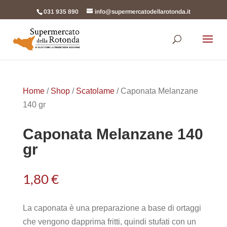
031 935 890
info@supermercatodellarotonda.it
Products
search
Home
/
Shop
/
Scatolame
/ Caponata Melanzane
140 gr
Caponata Melanzane 140
gr
1,80
€
La caponata è una preparazione a base di ortaggi
che vengono dapprima fritti, quindi stufati con un