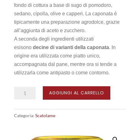
fondo di cottura a base di sugo di pomodoro,
sedano, cipolla, olive e capperi. La caponata è
tipicamente una preparazione agrodolce, grazie
all’aggiunta di aceto e zucchero.
A seconda degli ingredienti utilizzati
esisono
decine di varianti della caponata
. In
origine era utilizzata come piatto unico,
accompagnata dal pane, mentre ora si tende a
utilizzarla come antipasto o come contorno.
Caponata
AGGIUNGI AL CARRELLO
Melanzane
140
Categoria:
Scatolame
gr
quantità