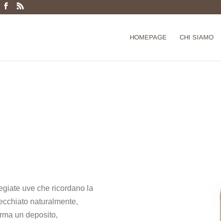
Products
search
HOMEPAGE
CHI SIAMO
regiate uve che ricordano la
ecchiato naturalmente,
orma un deposito,