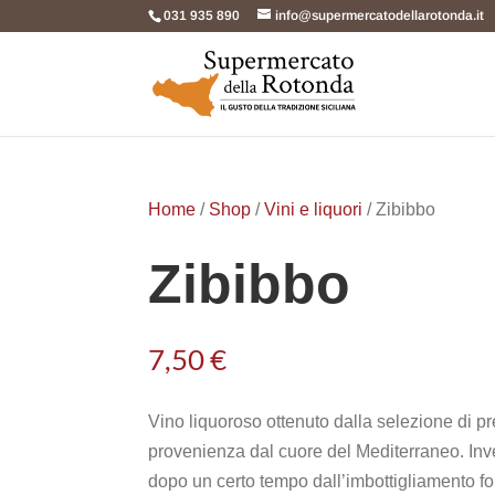
031 935 890
info@supermercatodellarotonda.it
Home
/
Shop
/
Vini e liquori
/ Zibibbo
Zibibbo
7,50
€
Vino liquoroso ottenuto dalla selezione di p
provenienza dal cuore del Mediterraneo. Inv
dopo un certo tempo dall’imbottigliamento f