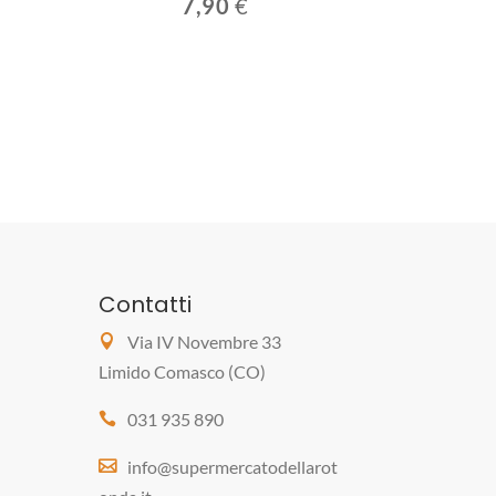
7,90
€
Contatti
Via IV Novembre 33
Limido Comasco (CO)
031 935 890
info@supermercatodellarot