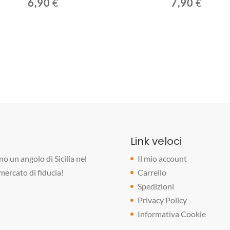
6,90
€
7,90
€
Link veloci
o un angolo di Sicilia nel
Il mio account
rmercato di fiducia!
Carrello
Spedizioni
Privacy Policy
Informativa Cookie