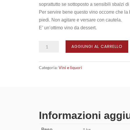
soprattutto se sottoposto a sensibili sbalzi d
Per servire bene questo vino occorre che la b
piedi. Non agitare e versare con cautela.
E’ un’ottimo vino da dessert.
Zibibbo
AGGIUNGI AL CARRELLO
quantità
Categoria:
Vini e liquori
Informazioni aggi
1 kg
Peso