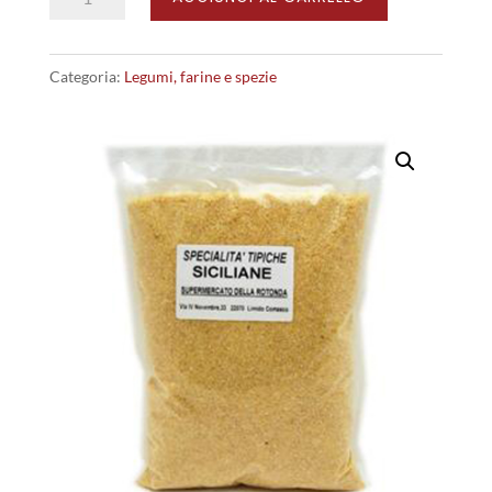
per
Cous
Categoria:
Legumi, farine e spezie
Cous
quantità