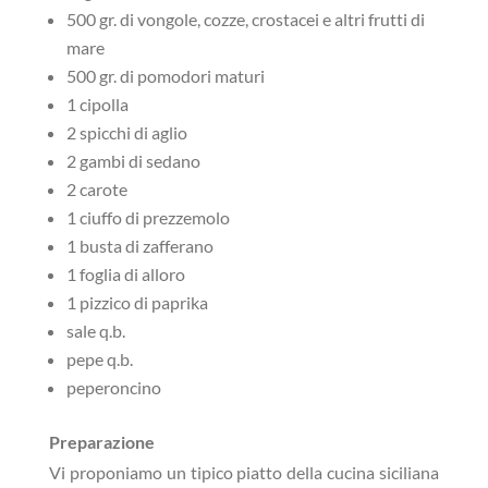
500 gr. di vongole, cozze, crostacei e altri frutti di
mare
500 gr. di pomodori maturi
1 cipolla
2 spicchi di aglio
2 gambi di sedano
2 carote
1 ciuffo di prezzemolo
1 busta di zafferano
1 foglia di alloro
1 pizzico di paprika
sale q.b.
pepe q.b.
peperoncino
Preparazione
Vi proponiamo un tipico piatto della cucina siciliana