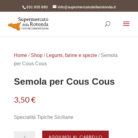
031 935 890
info@supermercatodellarotonda.it
Products
search
Home
/
Shop
/
Legumi, farine e spezie
/ Semola
per Cous Cous
Semola per Cous Cous
3,50
€
Specialità Tipiche Siciliane
Semola
AGGIUNGI AL CARRELLO