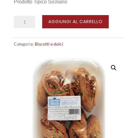
Prodotto Tipico Siciliano
Biscotti
AGGIUNGI AL CARRELLO
Buccellati
Mandorla
Categoria:
Biscotti e dolci
quantità