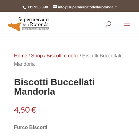
031 935 890
info@supermercatodellarotonda.it
Products
search
Home
/
Shop
/
Biscotti e dolci
/ Biscotti Buccellati
Mandorla
Biscotti Buccellati
Mandorla
4,50
€
Furco Biscotti