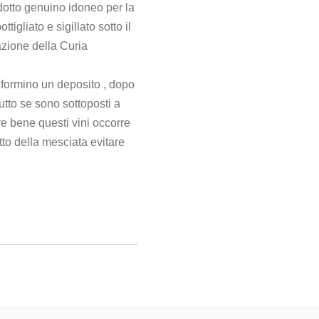
otto genuino idoneo per la
igliato e sigillato sotto il
azione della Curia
e formino un deposito , dopo
utto se sono sottoposti a
re bene questi vini occorre
atto della mesciata evitare