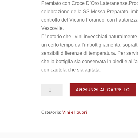
Premiato con Croce D’Oro Lateranense.Prod
celebrazione della SS Messa.Preparato, imbott
controllo del Vicario Foraneo, con l’autorizz
Vescovile.
E’ notorio che i vini invecchiati naturalment
un certo tempo dall’imbottigliamento, sopratt
sensibili differenze di temperatura. Per servi
che la bottiglia sia conservata in piedi e all’
con cautela che sia agitata.
Vino
AGGIUNGI AL CARRELLO
per
la
Categoria:
Vini e liquori
Santa
Messa
quantità