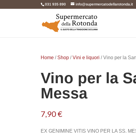
031 935 890
info@supermercatodellarotonda.it
Home
/
Shop
/
Vini e liquori
/ Vino per la Sa
Vino per la S
Messa
7,90
€
EX GENIMINE VITIS VINO PER LA SS. M